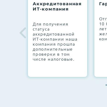
Аккредитованная
Га
ИТ-компания
Next Business Day (NBD)
От
10 
Для получения
лет
статуса
же
аккредитованной
ко
ИТ-компании наша
компания прошла
дополнительные
проверки в том
числе налоговые.