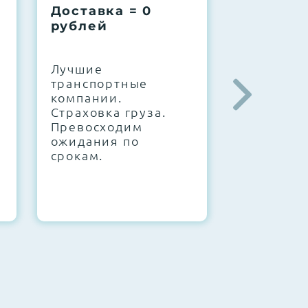
Доставка = 0
Соберем
рублей
вашу за
.
Лучшие
IT-архите
транспортные
штате. С
компании.
10000+
Страховка груза.
конфигур
Превосходим
Знаем, чт
ожидания по
работает.
срокам.