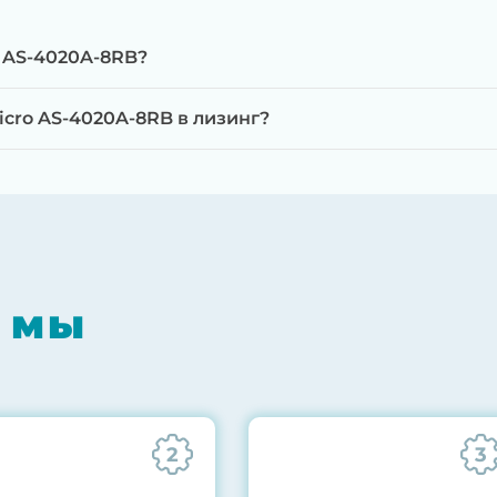
o AS-4020A-8RB?
cro AS-4020A-8RB в лизинг?
мпонентов на специализированном оборудовании с 
RAID-контроллеров, iLO/iDRAC и сетевых адаптеров
мпрессором, замена термоинтерфейсов, замена бат
 мы
0% нагрузкой в течение 72 часов для проверки стаб
ннего состояния сервера и результаты всех тестов 
2
3