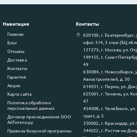
Навигация
Контакты
Главная
620100
, г.
Екатеринбург
,
офис 314, 3 этаж (БЦ «К
Блог
127273
, г.
Москва
, ул.
Отр
Отзывы
199155
, г.
Санкт-Петербу
Доставка
49
Контакты
630084
, г.
Новосибирск
, 
Гарантия
Авиастроителей, д. 30
Акции
614031
, г.
Пермь
, ул.
Доку
625001
, г.
Тюмень
, ул.
Ко
Карта сайта
47
Политика обработки
персональных данных
454008
, г.
Челябинск
, ул
тракт, д. 5
Договор присоединения ООО
АйТитело.ру
350002
, г.
Краснодар
, ул.
344022
, г.
Ростов-на-Дон
Правила бонусной программы