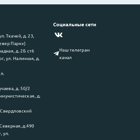
Социальные сети
 ул.
Ткачей, д. 23,
левер Парк»)
Наш телеграм
адная, д. 2Б ст6
канал
рг
, ул.
Наличная, д.
ул.
чаева, д. 50/2
ммунистическая, д.
.
Свердловский
Северная, д.490
у
, ул.