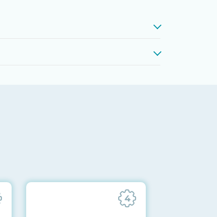
проверкой памяти, процессоров,
 до последних стабильных версий
ареек CMOS и вентиляторов при
ильности всех подсистем
отправляются вам перед отгрузкой
4