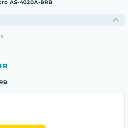
cro AS-4020A-8RB
уб
ия
8RB