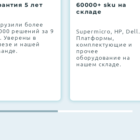
рантия 5 лет
60000+ sku на
складе
грузили более
000 решений за 9
Supermicro, HP, Dell
. Уверены в
Платформы,
лезе и нашей
комплектующие и
манде.
прочее
оборудование на
нашем складе.