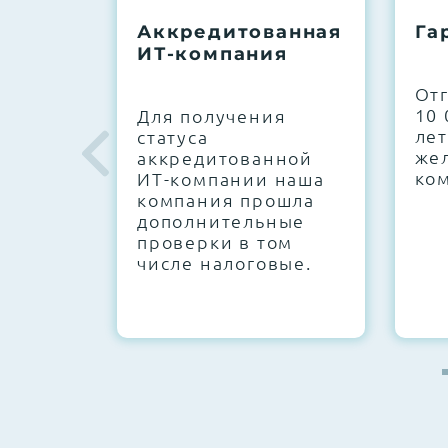
До 5 лет гарантии.
Аккредитованная
Га
ИТ-компания
Next Business Day (NBD)
От
10 
Для получения
лет
статуса
же
аккредитованной
ко
ИТ-компании наша
компания прошла
дополнительные
проверки в том
числе налоговые.