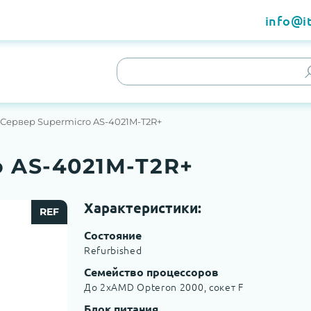
info@it
Сервер Supermicro AS-4021M-T2R+
o AS-4021M-T2R+
Характеристики:
REF
Состояние
Refurbished
Семейство процессоров
До 2хAMD Opteron 2000, сокет F
Блок питания