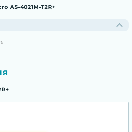
ro AS-4021M-T2R+
уб
ия
2R+