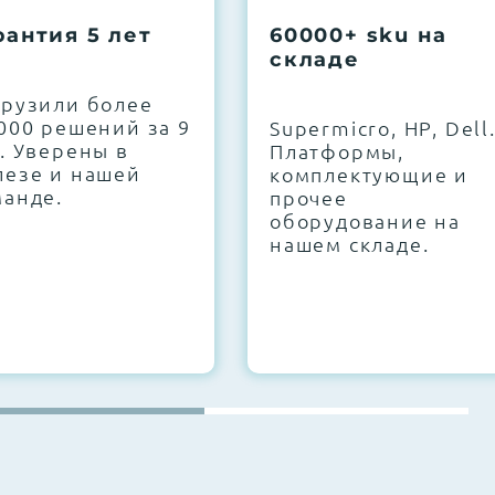
рантия 5 лет
60000+ sku на
складе
грузили более
000 решений за 9
Supermicro, HP, Dell
. Уверены в
Платформы,
лезе и нашей
комплектующие и
манде.
прочее
оборудование на
нашем складе.