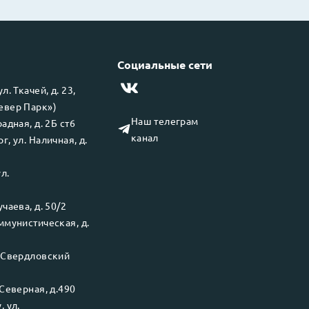
Социальные сети
 ул.
Ткачей, д. 23,
левер Парк»)
Наш телеграм
адная, д. 2Б ст6
канал
рг
, ул.
Наличная, д.
ул.
чаева, д. 50/2
ммунистическая, д.
.
Свердловский
Северная, д.490
у
, ул.