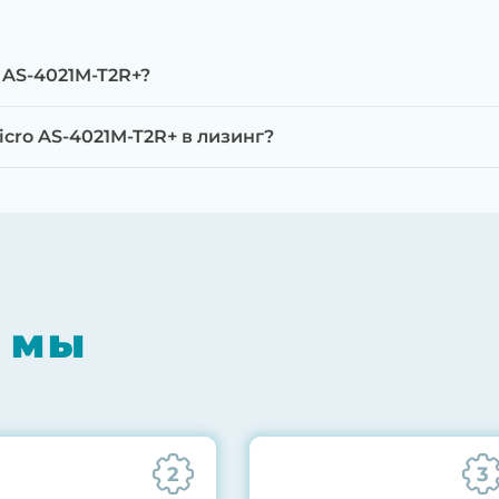
 AS-4021M-T2R+?
cro AS-4021M-T2R+ в лизинг?
мпонентов на специализированном оборудовании с 
RAID-контроллеров, iLO/iDRAC и сетевых адаптеров
мпрессором, замена термоинтерфейсов, замена бат
 мы
0% нагрузкой в течение 72 часов для проверки стаб
ннего состояния сервера и результаты всех тестов 
2
3