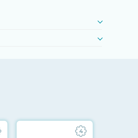
проверкой памяти, процессоров,
 до последних стабильных версий
ареек CMOS и вентиляторов при
ильности всех подсистем
отправляются вам перед отгрузкой
4