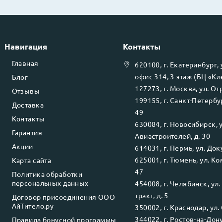
Навигация
Контакты
Главная
620100
, г.
Екатеринбург
,
офис 314, 3 этаж (БЦ «К
Блог
127273
, г.
Москва
, ул.
Отр
Отзывы
199155
, г.
Санкт-Петербу
Доставка
49
Контакты
630084
, г.
Новосибирск
, 
Гарантия
Авиастроителей, д. 30
Акции
614031
, г.
Пермь
, ул.
Доку
625001
, г.
Тюмень
, ул.
Ко
Карта сайта
47
Политика обработки
персональных данных
454008
, г.
Челябинск
, ул
тракт, д. 5
Договор присоединения ООО
АйТитело.ру
350002
, г.
Краснодар
, ул.
344022
, г.
Ростов-на-Дон
Правила бонусной программы