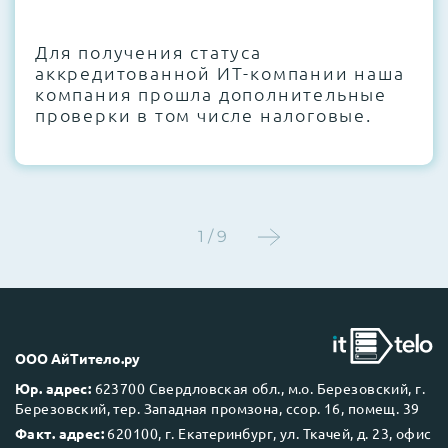
CMOS и вентиляторов при необходимости
Для получения статуса
Этап 4:
Стресс-тестирование под 100%
аккредитованной ИТ-компании наша
нагрузкой в течение 72 часов для
компания прошла дополнительные
проверки стабильности всех подсистем
проверки в том числе налоговые.
Этап 5:
Детальный фотоотчет внутреннего
состояния сервера и результаты всех
тестов отправляются вам перед отгрузкой
1 / 9
До 5 лет гарантии.
ООО АйТитело.ру
Юр. адрес:
623700 Свердловская обл., м.о. Березовский, г.
Березовский, тер. Западная промзона, ссор. 16, помещ. 39
Next Business Day (NBD)
Факт. адрес:
620100, г. Екатеринбург, ул. Ткачей, д. 23, офис