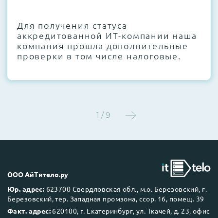
CMOS и вентиляторов при необходимости
Для получения статуса
Этап 4:
Стресс-тестирование под 100%
аккредитованной ИТ-компании наша
нагрузкой в течение 72 часов для
компания прошла дополнительные
проверки стабильности всех подсистем
проверки в том числе налоговые.
Этап 5:
Детальный фотоотчет внутреннего
состояния сервера и результаты всех
тестов отправляются вам перед отгрузкой
1 / 9
До 5 лет гарантии.
ООО АйТитело.ру
Юр. адрес:
623700 Свердловская обл., м.о. Березовский, г.
Березовский, тер. Западная промзона, ссор. 16, помещ. 39
Next Business Day (NBD)
Факт. адрес:
620100, г. Екатеринбург, ул. Ткачей, д. 23, офис