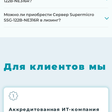
122B-NE316R?
Можно ли приобрести Сервер Supermicro
SSG-122B-NE316R в лизинг?
Этап 1:
Полная диагностика всех
компонентов на специализированном
оборудовании с проверкой памяти,
процессоров, материнской платы
Для клиентов мы
Этап 2:
Обновление прошивок BIOS, RAID-
контроллеров, iLO/iDRAC и сетевых
адаптеров до последних стабильных
версий
1
Этап 3:
Бережная чистка от пыли
компрессором, замена
термоинтерфейсов, замена батареек
Аккредитованная ИТ-компания