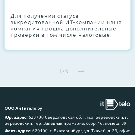
CMOS и вентиляторов при необходимости
Для получения статуса
Этап 4:
Стресс-тестирование под 100%
аккредитованной ИТ-компании наша
нагрузкой в течение 72 часов для
компания прошла дополнительные
проверки стабильности всех подсистем
проверки в том числе налоговые.
Этап 5:
Детальный фотоотчет внутреннего
состояния сервера и результаты всех
тестов отправляются вам перед отгрузкой
1 / 9
До 5 лет гарантии.
ООО АйТитело.ру
Юр. адрес:
623700 Свердловская обл., м.о. Березовский, г.
Березовский, тер. Западная промзона, ссор. 16, помещ. 39
Next Business Day (NBD)
Факт. адрес:
620100, г. Екатеринбург, ул. Ткачей, д. 23, офис