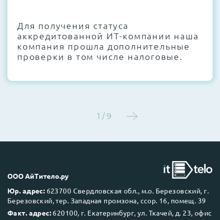
CMOS и вентиляторов при необходимости
Для получения статуса
Этап 4:
Стресс-тестирование под 100%
аккредитованной ИТ-компании наша
нагрузкой в течение 72 часов для
компания прошла дополнительные
проверки стабильности всех подсистем
проверки в том числе налоговые.
Этап 5:
Детальный фотоотчет внутреннего
состояния сервера и результаты всех
тестов отправляются вам перед отгрузкой
1 / 9
До 5 лет гарантии.
ООО АйТитело.ру
Юр. адрес:
623700 Свердловская обл., м.о. Березовский, г.
Березовский, тер. Западная промзона, ссор. 16, помещ. 39
Next Business Day (NBD)
Факт. адрес:
620100, г. Екатеринбург, ул. Ткачей, д. 23, офис