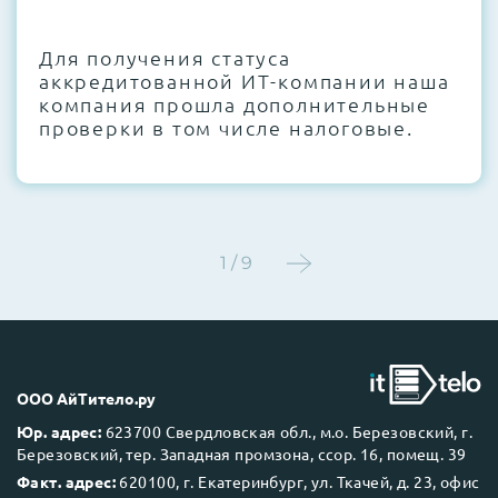
CMOS и вентиляторов при необходимости
Для получения статуса
Этап 4:
Стресс-тестирование под 100%
аккредитованной ИТ-компании наша
нагрузкой в течение 72 часов для
компания прошла дополнительные
проверки стабильности всех подсистем
проверки в том числе налоговые.
Этап 5:
Детальный фотоотчет внутреннего
состояния сервера и результаты всех
тестов отправляются вам перед отгрузкой
1 / 9
До 5 лет гарантии.
ООО АйТитело.ру
Юр. адрес:
623700 Свердловская обл., м.о. Березовский, г.
Березовский, тер. Западная промзона, ссор. 16, помещ. 39
Next Business Day (NBD)
Факт. адрес:
620100, г. Екатеринбург, ул. Ткачей, д. 23, офис