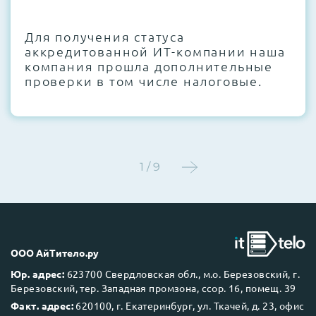
CMOS и вентиляторов при необходимости
Для получения статуса
Этап 4:
Стресс-тестирование под 100%
аккредитованной ИТ-компании наша
нагрузкой в течение 72 часов для
компания прошла дополнительные
проверки стабильности всех подсистем
проверки в том числе налоговые.
Этап 5:
Детальный фотоотчет внутреннего
состояния сервера и результаты всех
тестов отправляются вам перед отгрузкой
1 / 9
До 5 лет гарантии.
ООО АйТитело.ру
Юр. адрес:
623700 Свердловская обл., м.о. Березовский, г.
Березовский, тер. Западная промзона, ссор. 16, помещ. 39
Next Business Day (NBD)
Факт. адрес:
620100, г. Екатеринбург, ул. Ткачей, д. 23, офис