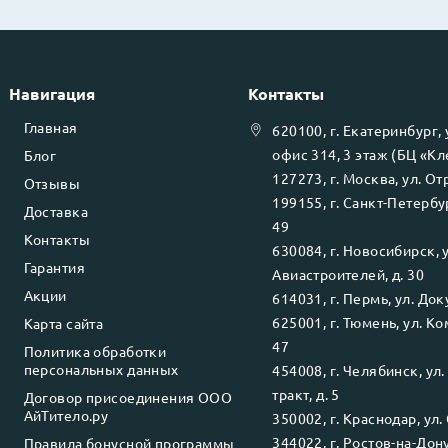
Навигация
Контакты
Главная
620100
, г.
Екатеринбург
,
офис 314, 3 этаж (БЦ «К
Блог
127273
, г.
Москва
, ул.
Отр
Отзывы
199155
, г.
Санкт-Петербу
Доставка
49
Контакты
630084
, г.
Новосибирск
, 
Гарантия
Авиастроителей, д. 30
Акции
614031
, г.
Пермь
, ул.
Доку
625001
, г.
Тюмень
, ул.
Ко
Карта сайта
47
Политика обработки
персональных данных
454008
, г.
Челябинск
, ул
тракт, д. 5
Договор присоединения ООО
АйТитело.ру
350002
, г.
Краснодар
, ул.
344022
, г.
Ростов-на-Дон
Правила бонусной программы