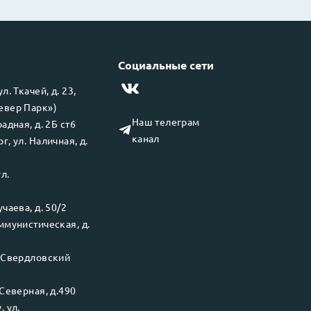
Социальные сети
 ул.
Ткачей, д. 23,
левер Парк»)
Наш телеграм
адная, д. 2Б ст6
канал
рг
, ул.
Наличная, д.
ул.
чаева, д. 50/2
ммунистическая, д.
.
Свердловский
Северная, д.490
у
, ул.