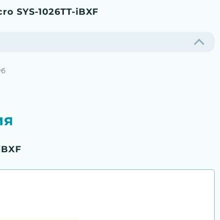
ro SYS-1026TT-iBXF
уб
ия
iBXF