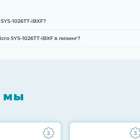
SYS-1026TT-iBXF?
ro SYS-1026TT-iBXF в лизинг?
мпонентов на специализированном оборудовании с 
RAID-контроллеров, iLO/iDRAC и сетевых адаптеров
мпрессором, замена термоинтерфейсов, замена бат
 мы
0% нагрузкой в течение 72 часов для проверки стаб
ннего состояния сервера и результаты всех тестов 
2
3