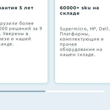
рантия 5 лет
60000+ sku на
складе
грузили более
000 решений за 9
Supermicro, HP, Dell
. Уверены в
Платформы,
лезе и нашей
комплектующие и
манде.
прочее
оборудование на
нашем складе.