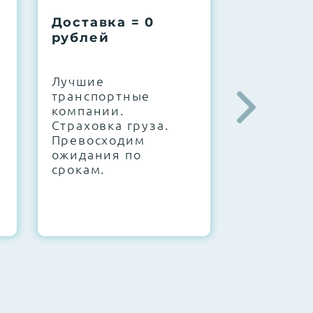
Доставка = 0
Соберем
рублей
вашу за
.
Лучшие
IT-архите
транспортные
штате. С
компании.
10000+
Страховка груза.
конфигур
Превосходим
Знаем, чт
ожидания по
работает.
срокам.