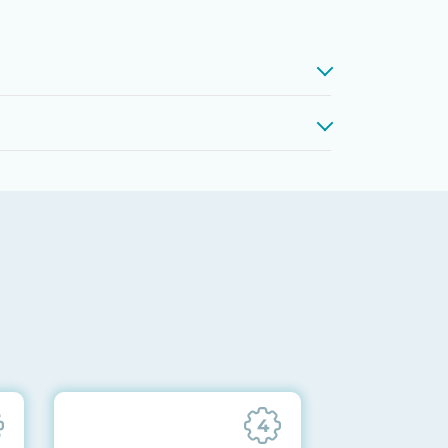
проверкой памяти, процессоров,
 до последних стабильных версий
ареек CMOS и вентиляторов при
ильности всех подсистем
отправляются вам перед отгрузкой
4