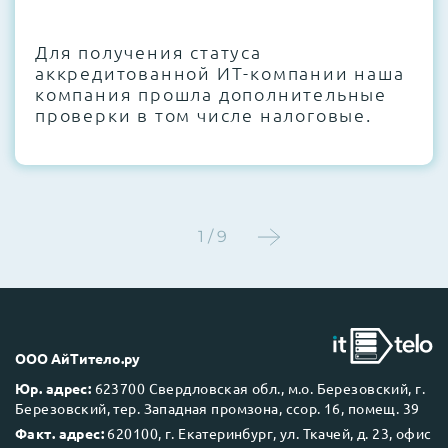
CMOS и вентиляторов при необходимости
Для получения статуса
Этап 4:
Стресс-тестирование под 100%
аккредитованной ИТ-компании наша
нагрузкой в течение 72 часов для
компания прошла дополнительные
проверки стабильности всех подсистем
проверки в том числе налоговые.
Этап 5:
Детальный фотоотчет внутреннего
состояния сервера и результаты всех
тестов отправляются вам перед отгрузкой
1 / 9
До 5 лет гарантии.
ООО АйТитело.ру
Юр. адрес:
623700 Свердловская обл., м.о. Березовский, г.
Березовский, тер. Западная промзона, ссор. 16, помещ. 39
Next Business Day (NBD)
Факт. адрес:
620100, г. Екатеринбург, ул. Ткачей, д. 23, офис