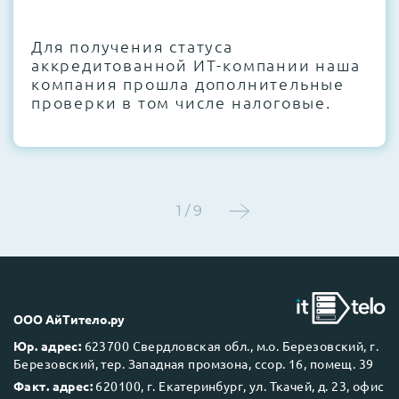
CMOS и вентиляторов при необходимости
Для получения статуса
Этап 4:
Стресс-тестирование под 100%
аккредитованной ИТ-компании наша
нагрузкой в течение 72 часов для
компания прошла дополнительные
проверки стабильности всех подсистем
проверки в том числе налоговые.
Этап 5:
Детальный фотоотчет внутреннего
состояния сервера и результаты всех
тестов отправляются вам перед отгрузкой
1 / 9
До 5 лет гарантии.
ООО АйТитело.ру
Юр. адрес:
623700 Свердловская обл., м.о. Березовский, г.
Березовский, тер. Западная промзона, ссор. 16, помещ. 39
Next Business Day (NBD)
Факт. адрес:
620100, г. Екатеринбург, ул. Ткачей, д. 23, офис