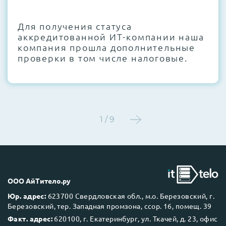
CMOS и вентиляторов при необходимости
Для получения статуса
Этап 4:
Стресс-тестирование под 100%
аккредитованной ИТ-компании наша
нагрузкой в течение 72 часов для
компания прошла дополнительные
проверки стабильности всех подсистем
проверки в том числе налоговые.
Этап 5:
Детальный фотоотчет внутреннего
состояния сервера и результаты всех
тестов отправляются вам перед отгрузкой
1 / 9
До 5 лет гарантии.
ООО АйТитело.ру
Юр. адрес:
623700 Свердловская обл., м.о. Березовский, г.
Березовский, тер. Западная промзона, ссор. 16, помещ. 39
Next Business Day (NBD)
Факт. адрес:
620100, г. Екатеринбург, ул. Ткачей, д. 23, офис