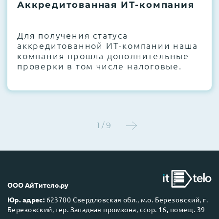
термоинтерфейсов, замена батареек
Аккредитованная ИТ-компания
CMOS и вентиляторов при необходимости
Для получения статуса
Этап 4:
Стресс-тестирование под 100%
аккредитованной ИТ-компании наша
нагрузкой в течение 72 часов для
компания прошла дополнительные
проверки стабильности всех подсистем
проверки в том числе налоговые.
Этап 5:
Детальный фотоотчет внутреннего
состояния сервера и результаты всех
тестов отправляются вам перед отгрузкой
1 / 9
До 5 лет гарантии.
ООО АйТитело.ру
Юр. адрес:
623700 Свердловская обл., м.о. Березовский, г.
Березовский, тер. Западная промзона, ссор. 16, помещ. 39
Next Business Day (NBD)