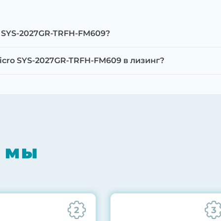
o SYS-2027GR-TRFH-FM609?
cro SYS-2027GR-TRFH-FM609 в лизинг?
мпонентов на специализированном оборудовании с 
RAID-контроллеров, iLO/iDRAC и сетевых адаптеров
мпрессором, замена термоинтерфейсов, замена бат
 мы
0% нагрузкой в течение 72 часов для проверки стаб
ннего состояния сервера и результаты всех тестов 
2
3