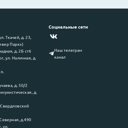
Социальные сети
 ул.
Ткачей, д. 23,
левер Парк»)
Наш телеграм
адная, д. 2Б ст6
канал
рг
, ул.
Наличная, д.
ул.
чаева, д. 50/2
ммунистическая, д.
.
Свердловский
Северная, д.490
у
, ул.