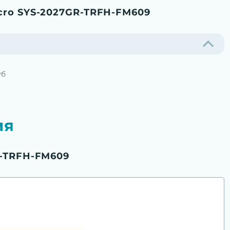
cro SYS-2027GR-TRFH-FM609
уб
ия
R-TRFH-FM609