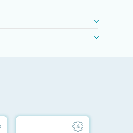
проверкой памяти, процессоров,
 до последних стабильных версий
ареек CMOS и вентиляторов при
ильности всех подсистем
отправляются вам перед отгрузкой
4