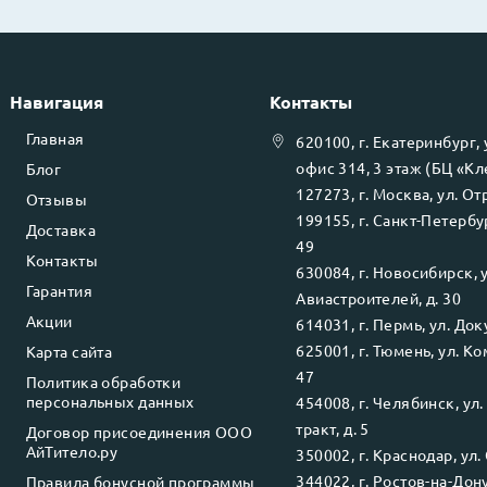
Навигация
Контакты
Главная
620100
, г.
Екатеринбург
,
офис 314, 3 этаж (БЦ «К
Блог
127273
, г.
Москва
, ул.
Отр
Отзывы
199155
, г.
Санкт-Петербу
Доставка
49
Контакты
630084
, г.
Новосибирск
, 
Гарантия
Авиастроителей, д. 30
Акции
614031
, г.
Пермь
, ул.
Доку
625001
, г.
Тюмень
, ул.
Ко
Карта сайта
47
Политика обработки
персональных данных
454008
, г.
Челябинск
, ул
тракт, д. 5
Договор присоединения ООО
АйТитело.ру
350002
, г.
Краснодар
, ул.
344022
, г.
Ростов-на-Дон
Правила бонусной программы