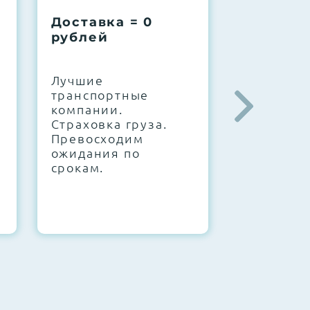
Доставка = 0
Соберем
рублей
вашу за
.
Лучшие
IT-архите
транспортные
штате. С
компании.
10000+
Страховка груза.
конфигур
Превосходим
Знаем, чт
ожидания по
работает.
срокам.