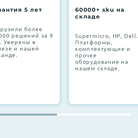
рантия 5 лет
60000+ sku на
складе
грузили более
000 решений за 9
Supermicro, HP, Dell
. Уверены в
Платформы,
лезе и нашей
комплектующие и
манде.
прочее
оборудование на
нашем складе.