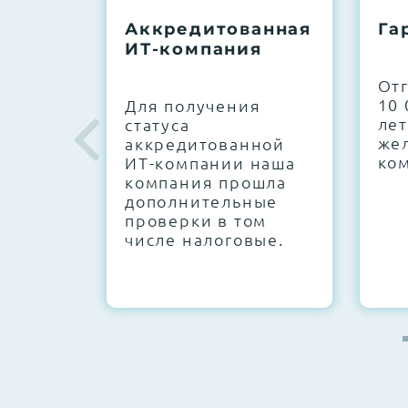
До 5 лет гарантии.
Аккредитованная
Га
ИТ-компания
Next Business Day (NBD)
От
10 
Для получения
лет
статуса
же
аккредитованной
ко
ИТ-компании наша
компания прошла
дополнительные
проверки в том
числе налоговые.