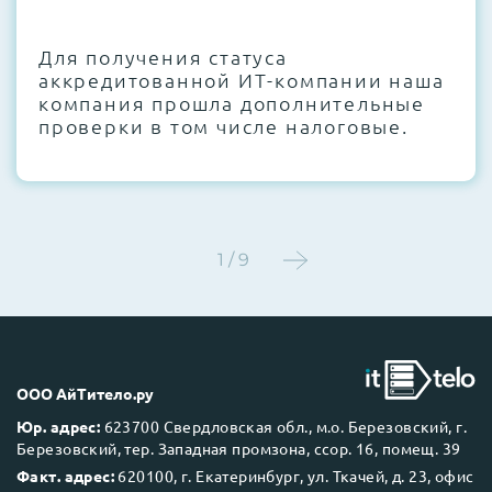
CMOS и вентиляторов при необходимости
Для получения статуса
Этап 4:
Стресс-тестирование под 100%
аккредитованной ИТ-компании наша
нагрузкой в течение 72 часов для
компания прошла дополнительные
проверки стабильности всех подсистем
проверки в том числе налоговые.
Этап 5:
Детальный фотоотчет внутреннего
состояния сервера и результаты всех
тестов отправляются вам перед отгрузкой
1 / 9
До 5 лет гарантии.
ООО АйТитело.ру
Юр. адрес:
623700 Свердловская обл., м.о. Березовский, г.
Березовский, тер. Западная промзона, ссор. 16, помещ. 39
Next Business Day (NBD)
Факт. адрес:
620100, г. Екатеринбург, ул. Ткачей, д. 23, офис