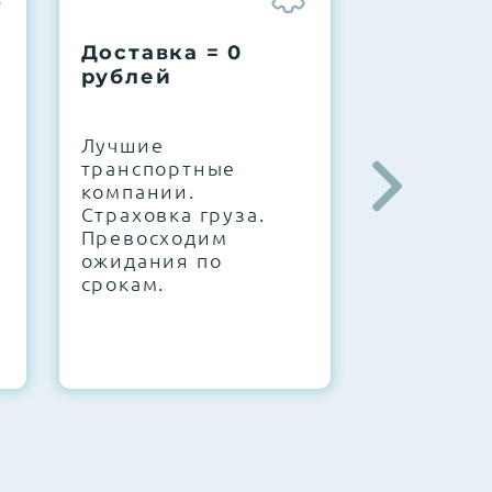
Доставка = 0
Соберем
рублей
вашу за
.
Лучшие
IT-архите
транспортные
штате. С
компании.
10000+
Страховка груза.
конфигур
Превосходим
Знаем, чт
ожидания по
работает.
срокам.