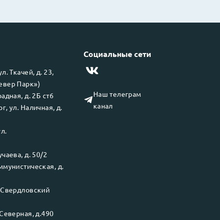
Социальные сети
 ул.
Ткачей, д. 23,
левер Парк»)
Наш телеграм
адная, д. 2Б ст6
канал
рг
, ул.
Наличная, д.
ул.
чаева, д. 50/2
ммунистическая, д.
.
Свердловский
Северная, д.490