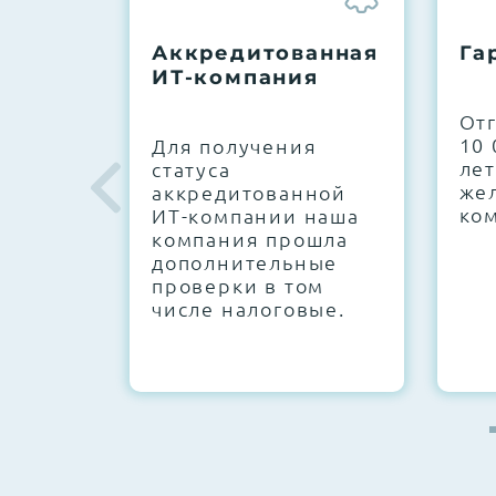
До 5 лет гарантии.
Аккредитованная
Га
ИТ-компания
Next Business Day (NBD)
От
10 
Для получения
лет
статуса
же
аккредитованной
ко
ИТ-компании наша
компания прошла
дополнительные
проверки в том
числе налоговые.