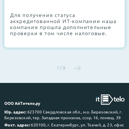
CMOS и вентиляторов при необходимости
Для получения статуса
Этап 4:
Стресс-тестирование под 100%
аккредитованной ИТ-компании наша
нагрузкой в течение 72 часов для
компания прошла дополнительные
проверки стабильности всех подсистем
проверки в том числе налоговые.
Этап 5:
Детальный фотоотчет внутреннего
состояния сервера и результаты всех
тестов отправляются вам перед отгрузкой
1 / 9
До 5 лет гарантии.
ООО АйТитело.ру
Юр. адрес:
623700 Свердловская обл., м.о. Березовский, г.
Березовский, тер. Западная промзона, ссор. 16, помещ. 39
Next Business Day (NBD)
Факт. адрес:
620100, г. Екатеринбург, ул. Ткачей, д. 23, офис