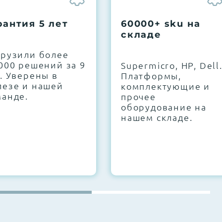
рантия 5 лет
60000+ sku на
складе
грузили более
000 решений за 9
Supermicro, HP, Dell
. Уверены в
Платформы,
лезе и нашей
комплектующие и
манде.
прочее
оборудование на
нашем складе.