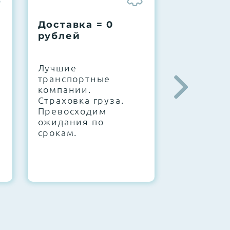
Доставка = 0
Соберем
рублей
вашу за
.
Лучшие
IT-архите
транспортные
штате. С
компании.
10000+
Страховка груза.
конфигур
Превосходим
Знаем, чт
ожидания по
работает.
срокам.