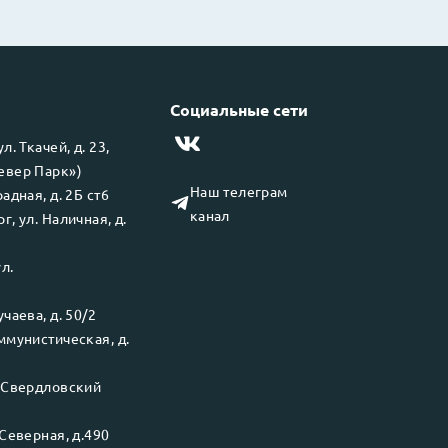
Социальные сети
 ул.
Ткачей, д. 23,
левер Парк»)
Наш телеграм
адная, д. 2Б ст6
канал
рг
, ул.
Наличная, д.
ул.
чаева, д. 50/2
ммунистическая, д.
.
Свердловский
Северная, д.490