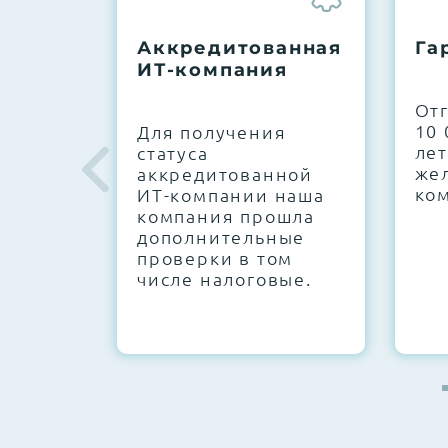
До 5 лет гарантии.
Аккредитованная
Га
ИТ-компания
Next Business Day (NBD)
От
10 
Для получения
лет
статуса
же
аккредитованной
ко
ИТ-компании наша
компания прошла
дополнительные
проверки в том
числе налоговые.