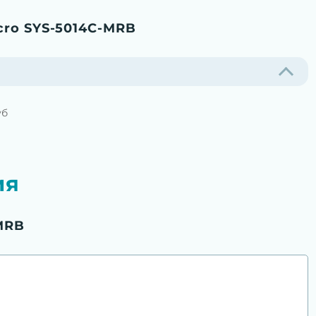
cro SYS-5014C-MRB
уб
ия
MRB