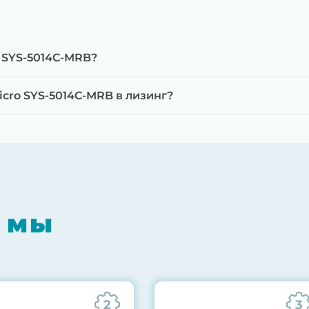
 SYS-5014C-MRB?
cro SYS-5014C-MRB в лизинг?
мпонентов на специализированном оборудовании с 
RAID-контроллеров, iLO/iDRAC и сетевых адаптеров
мпрессором, замена термоинтерфейсов, замена бат
 мы
0% нагрузкой в течение 72 часов для проверки стаб
ннего состояния сервера и результаты всех тестов 
2
3