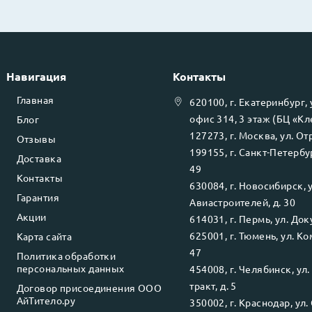
Навигация
Контакты
Главная
620100
, г.
Екатеринбург
,
офис 314, 3 этаж (БЦ «К
Блог
127273
, г.
Москва
, ул.
Отр
Отзывы
199155
, г.
Санкт-Петербу
Доставка
49
Контакты
630084
, г.
Новосибирск
, 
Гарантия
Авиастроителей, д. 30
Акции
614031
, г.
Пермь
, ул.
Доку
625001
, г.
Тюмень
, ул.
Ко
Карта сайта
47
Политика обработки
персональных данных
454008
, г.
Челябинск
, ул
тракт, д. 5
Договор присоединения ООО
АйТитело.ру
350002
, г.
Краснодар
, ул.