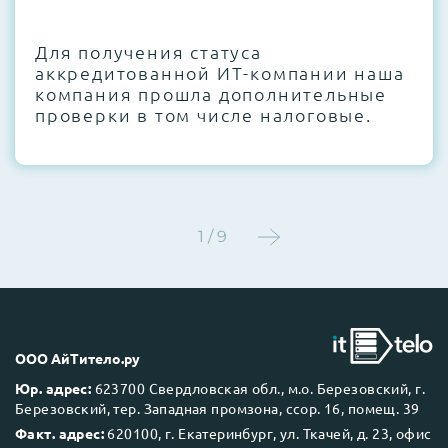
CMOS и вентиляторов при необходимости
Для получения статуса
Этап 4:
Стресс-тестирование под 100%
аккредитованной ИТ-компании наша
нагрузкой в течение 72 часов для
компания прошла дополнительные
проверки стабильности всех подсистем
проверки в том числе налоговые.
Этап 5:
Детальный фотоотчет внутреннего
состояния сервера и результаты всех
тестов отправляются вам перед отгрузкой
1 / 9
До 5 лет гарантии.
ООО АйТитело.ру
Юр. адрес:
623700 Свердловская обл., м.о. Березовский, г.
Березовский, тер. Западная промзона, ссор. 16, помещ. 39
Next Business Day (NBD)
Факт. адрес:
620100, г. Екатеринбург, ул. Ткачей, д. 23, офис