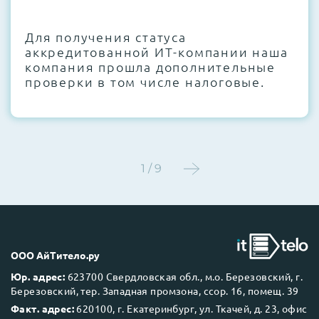
CMOS и вентиляторов при необходимости
Для получения статуса
Этап 4:
Стресс-тестирование под 100%
аккредитованной ИТ-компании наша
нагрузкой в течение 72 часов для
компания прошла дополнительные
проверки стабильности всех подсистем
проверки в том числе налоговые.
Этап 5:
Детальный фотоотчет внутреннего
состояния сервера и результаты всех
тестов отправляются вам перед отгрузкой
1 / 9
До 5 лет гарантии.
ООО АйТитело.ру
Юр. адрес:
623700 Свердловская обл., м.о. Березовский, г.
Березовский, тер. Западная промзона, ссор. 16, помещ. 39
Next Business Day (NBD)
Факт. адрес:
620100, г. Екатеринбург, ул. Ткачей, д. 23, офис