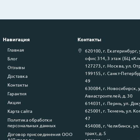
Навигация
Контакты
Главная
620100
, г.
Екатеринбург
,
офис 314, 3 этаж (БЦ «К
Блог
127273
, г.
Москва
, ул.
Отр
Отзывы
199155
, г.
Санкт-Петербу
Доставка
49
Контакты
630084
, г.
Новосибирск
, 
Гарантия
Авиастроителей, д. 30
Акции
614031
, г.
Пермь
, ул.
Доку
625001
, г.
Тюмень
, ул.
Ко
Карта сайта
47
Политика обработки
персональных данных
454008
, г.
Челябинск
, ул
тракт, д. 5
Договор присоединения ООО
АйТитело.ру