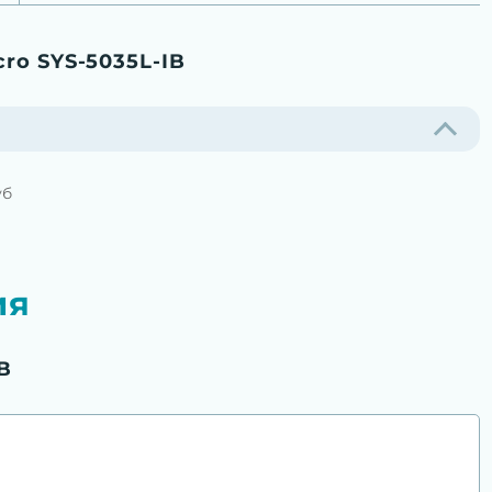
ro SYS-5035L-IB
уб
ия
B