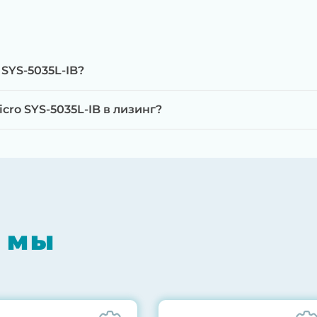
SYS-5035L-IB?
ro SYS-5035L-IB в лизинг?
мпонентов на специализированном оборудовании с 
RAID-контроллеров, iLO/iDRAC и сетевых адаптеров
мпрессором, замена термоинтерфейсов, замена бат
 мы
0% нагрузкой в течение 72 часов для проверки стаб
ннего состояния сервера и результаты всех тестов 