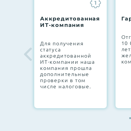
1
До 5 лет гарантии.
Аккредитованная
Га
ИТ-компания
Next Business Day (NBD)
От
10 
Для получения
лет
статуса
же
аккредитованной
ко
ИТ-компании наша
компания прошла
дополнительные
проверки в том
числе налоговые.