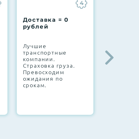
4
Доставка = 0
Соберем
рублей
вашу за
.
Лучшие
IT-архите
транспортные
штате. С
компании.
10000+
Страховка груза.
конфигур
Превосходим
Знаем, чт
ожидания по
работает.
срокам.