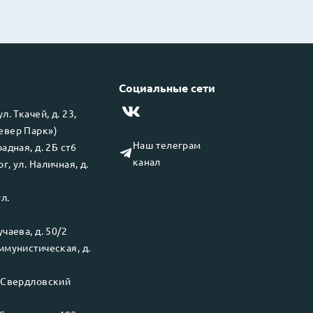
Социальные сети
 ул.
Ткачей, д. 23,
левер Парк»)
Наш телеграм
адная, д. 2Б ст6
канал
рг
, ул.
Наличная, д.
ул.
чаева, д. 50/2
ммунистическая, д.
.
Свердловский