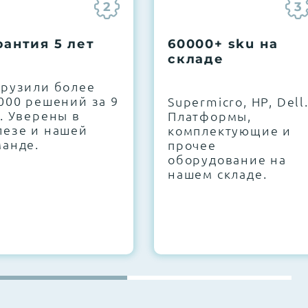
2
3
рантия 5 лет
60000+ sku на
складе
грузили более
000 решений за 9
Supermicro, HP, Dell
. Уверены в
Платформы,
лезе и нашей
комплектующие и
манде.
прочее
оборудование на
нашем складе.