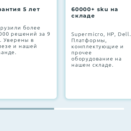
рантия 5 лет
60000+ sku на
складе
грузили более
000 решений за 9
Supermicro, HP, Dell
. Уверены в
Платформы,
лезе и нашей
комплектующие и
манде.
прочее
оборудование на
нашем складе.