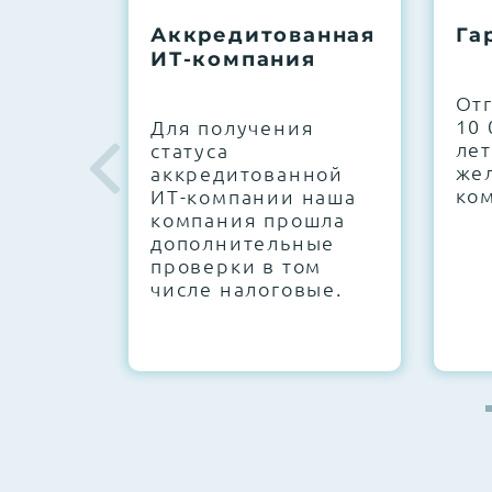
До 5 лет гарантии.
Аккредитованная
Га
ИТ-компания
Next Business Day (NBD)
От
10 
Для получения
лет
статуса
же
аккредитованной
ко
ИТ-компании наша
компания прошла
дополнительные
проверки в том
числе налоговые.