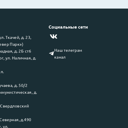
Социальные сети
 ул.
Ткачей, д. 23,
левер Парк»)
Наш телеграм
адная, д. 2Б ст6
канал
рг
, ул.
Наличная, д.
ул.
чаева, д. 50/2
ммунистическая, д.
.
Свердловский
Северная, д.490
у
, ул.