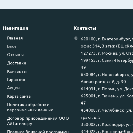
Навигация
Контакты
Главная
620100
, г.
Екатеринбург
,
офис 314, 3 этаж (БЦ «К
Блог
127273
, г.
Москва
, ул.
Отр
Отзывы
199155
, г.
Санкт-Петербу
Доставка
49
Контакты
630084
, г.
Новосибирск
, 
Гарантия
Авиастроителей, д. 30
Акции
614031
, г.
Пермь
, ул.
Доку
625001
, г.
Тюмень
, ул.
Ко
Карта сайта
47
Политика обработки
персональных данных
454008
, г.
Челябинск
, ул
тракт, д. 5
Договор присоединения ООО
АйТитело.ру
350002
, г.
Краснодар
, ул.
344022
, г.
Ростов-на-Дон
Правила бонусной программы