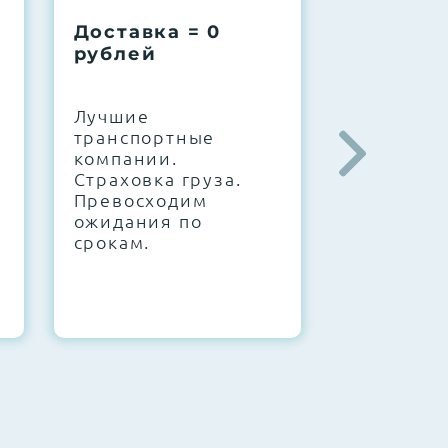
Доставка = 0
Соберем
рублей
вашу за
.
Лучшие
IT-архите
транспортные
штате. С
компании.
10000+
Страховка груза.
конфигур
Превосходим
Знаем, чт
ожидания по
работает.
срокам.