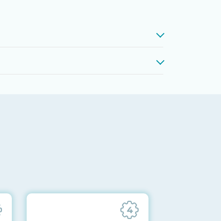
проверкой памяти, процессоров,
 до последних стабильных версий
ареек CMOS и вентиляторов при
ильности всех подсистем
отправляются вам перед отгрузкой
4