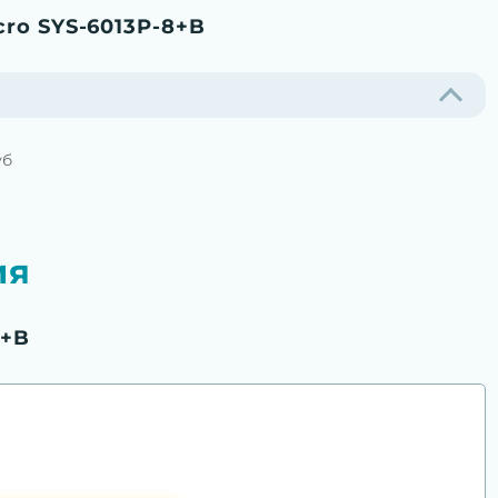
ro SYS-6013P-8+B
уб
ия
8+B