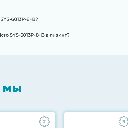
 SYS-6013P-8+B?
ro SYS-6013P-8+B в лизинг?
мпонентов на специализированном оборудовании с 
RAID-контроллеров, iLO/iDRAC и сетевых адаптеров
мпрессором, замена термоинтерфейсов, замена бат
 мы
0% нагрузкой в течение 72 часов для проверки стаб
ннего состояния сервера и результаты всех тестов 
2
3