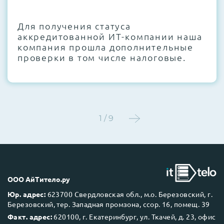
CMOS и вентиляторов при необходимости
Для получения статуса
Этап 4:
Стресс-тестирование под 100%
аккредитованной ИТ-компании наша
нагрузкой в течение 72 часов для
компания прошла дополнительные
проверки стабильности всех подсистем
проверки в том числе налоговые.
Этап 5:
Детальный фотоотчет внутреннего
состояния сервера и результаты всех
тестов отправляются вам перед отгрузкой
1 / 9
До 5 лет гарантии.
ООО АйТитело.ру
Юр. адрес:
623700 Свердловская обл., м.о. Березовский, г.
Березовский, тер. Западная промзона, ссор. 16, помещ. 39
Next Business Day (NBD)
Факт. адрес:
620100, г. Екатеринбург, ул. Ткачей, д. 23, офис