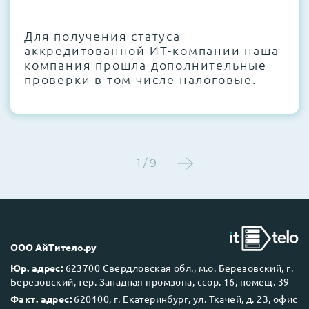
CMOS и вентиляторов при необходимости
Для получения статуса
Этап 4:
Стресс-тестирование под 100%
аккредитованной ИТ-компании наша
нагрузкой в течение 72 часов для
компания прошла дополнительные
проверки стабильности всех подсистем
проверки в том числе налоговые.
Этап 5:
Детальный фотоотчет внутреннего
состояния сервера и результаты всех
тестов отправляются вам перед отгрузкой
1 / 9
До 5 лет гарантии.
ООО АйТитело.ру
Юр. адрес:
623700 Свердловская обл., м.о. Березовский, г.
Березовский, тер. Западная промзона, ссор. 16, помещ. 39
Next Business Day (NBD)
Факт. адрес:
620100, г. Екатеринбург, ул. Ткачей, д. 23, офис