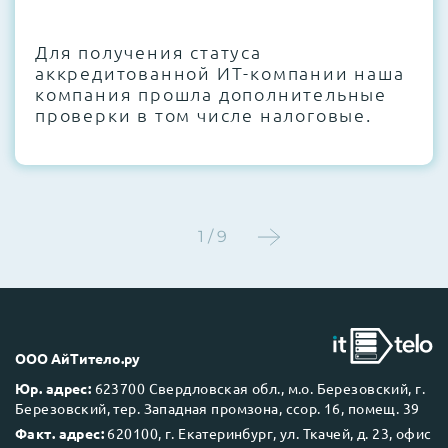
CMOS и вентиляторов при необходимости
Для получения статуса
Этап 4:
Стресс-тестирование под 100%
аккредитованной ИТ-компании наша
нагрузкой в течение 72 часов для
компания прошла дополнительные
проверки стабильности всех подсистем
проверки в том числе налоговые.
Этап 5:
Детальный фотоотчет внутреннего
состояния сервера и результаты всех
тестов отправляются вам перед отгрузкой
1 / 9
До 5 лет гарантии.
ООО АйТитело.ру
Юр. адрес:
623700 Свердловская обл., м.о. Березовский, г.
Березовский, тер. Западная промзона, ссор. 16, помещ. 39
Next Business Day (NBD)
Факт. адрес:
620100, г. Екатеринбург, ул. Ткачей, д. 23, офис