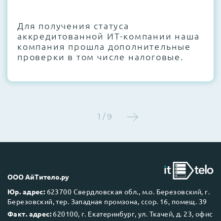
CMOS и вентиляторов при необходимости
Для получения статуса
Этап 4:
Стресс-тестирование под 100%
аккредитованной ИТ-компании наша
нагрузкой в течение 72 часов для
компания прошла дополнительные
проверки стабильности всех подсистем
проверки в том числе налоговые.
Этап 5:
Детальный фотоотчет внутреннего
состояния сервера и результаты всех
тестов отправляются вам перед отгрузкой
1 / 9
До 5 лет гарантии.
ООО АйТитело.ру
Юр. адрес:
623700 Свердловская обл., м.о. Березовский, г.
Березовский, тер. Западная промзона, ссор. 16, помещ. 39
Next Business Day (NBD)
Факт. адрес:
620100, г. Екатеринбург, ул. Ткачей, д. 23, офис