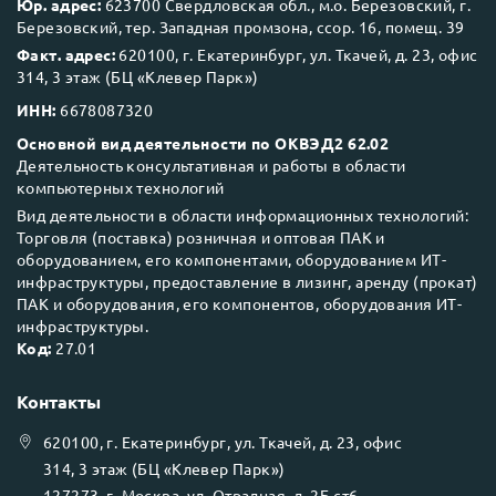
Юр. адрес:
623700 Свердловская обл., м.о. Березовский, г.
Березовский, тер. Западная промзона, ссор. 16, помещ. 39
Next Business Day (NBD)
Факт. адрес:
620100, г. Екатеринбург, ул. Ткачей, д. 23, офис
314, 3 этаж (БЦ «Клевер Парк»)
ИНН:
6678087320
Основной вид деятельности по ОКВЭД2 62.02
Деятельность консультативная и работы в области
компьютерных технологий
Вид деятельности в области информационных технологий:
Торговля (поставка) розничная и оптовая ПАК и
оборудованием, его компонентами, оборудованием ИТ-
инфраструктуры, предоставление в лизинг, аренду (прокат)
ПАК и оборудования, его компонентов, оборудования ИТ-
инфраструктуры.
Код:
27.01
Контакты
620100
, г.
Екатеринбург
, ул.
Ткачей, д. 23, офис
314, 3 этаж (БЦ «Клевер Парк»)
127273
, г.
Москва
, ул.
Отрадная, д. 2Б ст6