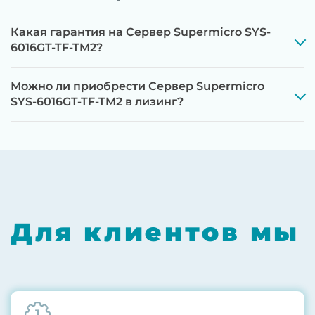
Какая гарантия на Сервер Supermicro SYS-
6016GT-TF-TM2?
Можно ли приобрести Сервер Supermicro
SYS-6016GT-TF-TM2 в лизинг?
Этап 1:
Полная диагностика всех
компонентов на специализированном
оборудовании с проверкой памяти,
процессоров, материнской платы
Для клиентов мы
Этап 2:
Обновление прошивок BIOS, RAID-
контроллеров, iLO/iDRAC и сетевых
адаптеров до последних стабильных
версий
1