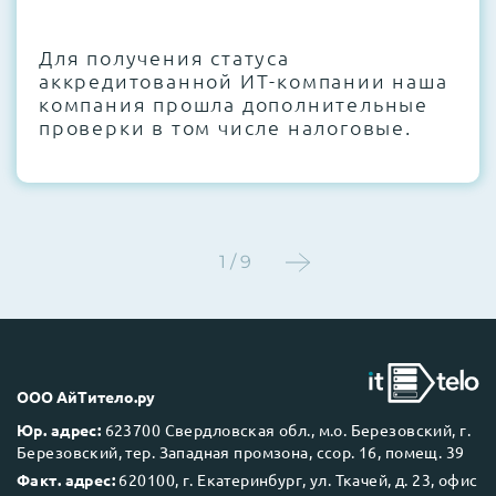
CMOS и вентиляторов при необходимости
Для получения статуса
Этап 4:
Стресс-тестирование под 100%
аккредитованной ИТ-компании наша
нагрузкой в течение 72 часов для
компания прошла дополнительные
проверки стабильности всех подсистем
проверки в том числе налоговые.
Этап 5:
Детальный фотоотчет внутреннего
состояния сервера и результаты всех
тестов отправляются вам перед отгрузкой
1 / 9
До 5 лет гарантии.
ООО АйТитело.ру
Юр. адрес:
623700 Свердловская обл., м.о. Березовский, г.
Березовский, тер. Западная промзона, ссор. 16, помещ. 39
Next Business Day (NBD)
Факт. адрес:
620100, г. Екатеринбург, ул. Ткачей, д. 23, офис