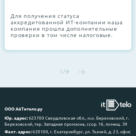
CMOS и вентиляторов при необходимости
Для получения статуса
Этап 4:
Стресс-тестирование под 100%
аккредитованной ИТ-компании наша
нагрузкой в течение 72 часов для
компания прошла дополнительные
проверки стабильности всех подсистем
проверки в том числе налоговые.
Этап 5:
Детальный фотоотчет внутреннего
состояния сервера и результаты всех
тестов отправляются вам перед отгрузкой
1 / 9
До 5 лет гарантии.
ООО АйТитело.ру
Юр. адрес:
623700 Свердловская обл., м.о. Березовский, г.
Березовский, тер. Западная промзона, ссор. 16, помещ. 39
Next Business Day (NBD)
Факт. адрес:
620100, г. Екатеринбург, ул. Ткачей, д. 23, офис