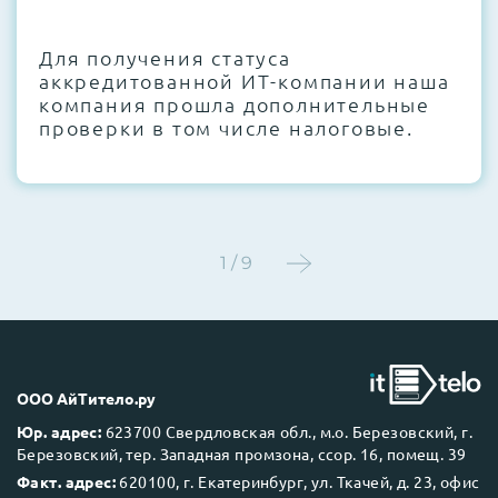
CMOS и вентиляторов при необходимости
Для получения статуса
Этап 4:
Стресс-тестирование под 100%
аккредитованной ИТ-компании наша
нагрузкой в течение 72 часов для
компания прошла дополнительные
проверки стабильности всех подсистем
проверки в том числе налоговые.
Этап 5:
Детальный фотоотчет внутреннего
состояния сервера и результаты всех
тестов отправляются вам перед отгрузкой
1 / 9
До 5 лет гарантии.
ООО АйТитело.ру
Юр. адрес:
623700 Свердловская обл., м.о. Березовский, г.
Березовский, тер. Западная промзона, ссор. 16, помещ. 39
Next Business Day (NBD)
Факт. адрес:
620100, г. Екатеринбург, ул. Ткачей, д. 23, офис