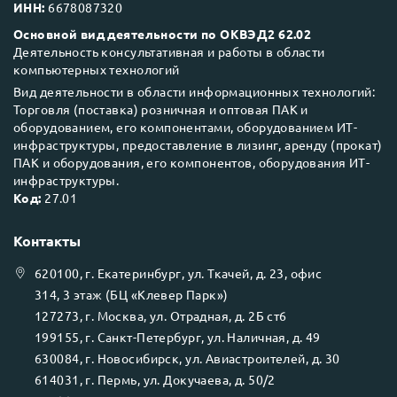
ИНН:
6678087320
Основной вид деятельности по ОКВЭД2 62.02
Деятельность консультативная и работы в области
компьютерных технологий
Вид деятельности в области информационных технологий:
Торговля (поставка) розничная и оптовая ПАК и
оборудованием, его компонентами, оборудованием ИТ-
инфраструктуры, предоставление в лизинг, аренду (прокат)
ПАК и оборудования, его компонентов, оборудования ИТ-
инфраструктуры.
Код:
27.01
Контакты
620100
, г.
Екатеринбург
, ул.
Ткачей, д. 23, офис
314, 3 этаж (БЦ «Клевер Парк»)
127273
, г.
Москва
, ул.
Отрадная, д. 2Б ст6
199155
, г.
Санкт-Петербург
, ул.
Наличная, д. 49
630084
, г.
Новосибирск
, ул.
Авиастроителей, д. 30
614031
, г.
Пермь
, ул.
Докучаева, д. 50/2