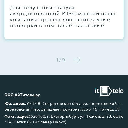
Для получения статуса
Этап 4:
Стресс-тестирование под 100%
аккредитованной ИТ-компании наша
нагрузкой в течение 72 часов для
компания прошла дополнительные
проверки стабильности всех подсистем
проверки в том числе налоговые.
Этап 5:
Детальный фотоотчет внутреннего
состояния сервера и результаты всех
тестов отправляются вам перед отгрузкой
1 / 9
До 5 лет гарантии.
ООО АйТитело.ру
Юр. адрес:
623700 Свердловская обл., м.о. Березовский, г.
Березовский, тер. Западная промзона, ссор. 16, помещ. 39
Next Business Day (NBD)
Факт. адрес:
620100, г. Екатеринбург, ул. Ткачей, д. 23, офис
314, 3 этаж (БЦ «Клевер Парк»)