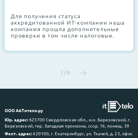
CMOS и вентиляторов при необходимости
Для получения статуса
Этап 4:
Стресс-тестирование под 100%
аккредитованной ИТ-компании наша
нагрузкой в течение 72 часов для
компания прошла дополнительные
проверки стабильности всех подсистем
проверки в том числе налоговые.
Этап 5:
Детальный фотоотчет внутреннего
состояния сервера и результаты всех
тестов отправляются вам перед отгрузкой
1 / 9
До 5 лет гарантии.
ООО АйТитело.ру
Юр. адрес:
623700 Свердловская обл., м.о. Березовский, г.
Березовский, тер. Западная промзона, ссор. 16, помещ. 39
Next Business Day (NBD)
Факт. адрес:
620100, г. Екатеринбург, ул. Ткачей, д. 23, офис