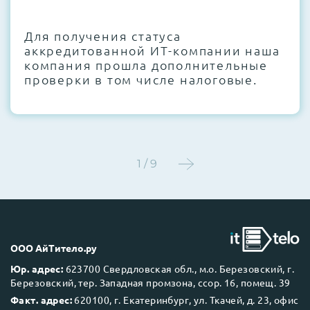
CMOS и вентиляторов при необходимости
Для получения статуса
Этап 4:
Стресс-тестирование под 100%
аккредитованной ИТ-компании наша
нагрузкой в течение 72 часов для
компания прошла дополнительные
проверки стабильности всех подсистем
проверки в том числе налоговые.
Этап 5:
Детальный фотоотчет внутреннего
состояния сервера и результаты всех
тестов отправляются вам перед отгрузкой
1 / 9
До 5 лет гарантии.
ООО АйТитело.ру
Юр. адрес:
623700 Свердловская обл., м.о. Березовский, г.
Березовский, тер. Западная промзона, ссор. 16, помещ. 39
Next Business Day (NBD)
Факт. адрес:
620100, г. Екатеринбург, ул. Ткачей, д. 23, офис