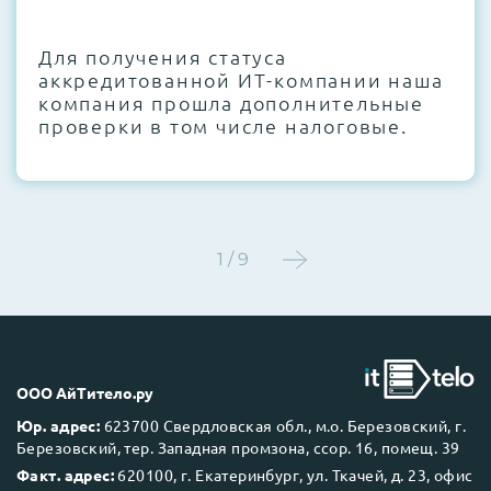
CMOS и вентиляторов при необходимости
Для получения статуса
Этап 4:
Стресс-тестирование под 100%
аккредитованной ИТ-компании наша
нагрузкой в течение 72 часов для
компания прошла дополнительные
проверки стабильности всех подсистем
проверки в том числе налоговые.
Этап 5:
Детальный фотоотчет внутреннего
состояния сервера и результаты всех
тестов отправляются вам перед отгрузкой
1 / 9
До 5 лет гарантии.
ООО АйТитело.ру
Юр. адрес:
623700 Свердловская обл., м.о. Березовский, г.
Березовский, тер. Западная промзона, ссор. 16, помещ. 39
Next Business Day (NBD)
Факт. адрес:
620100, г. Екатеринбург, ул. Ткачей, д. 23, офис