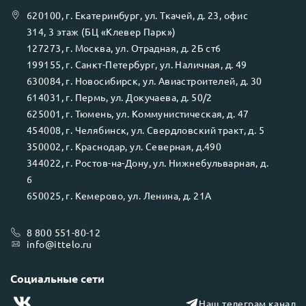
620100
, г.
Екатеринбург
, ул.
Ткачей, д. 23, офис
314, 3 этаж (БЦ «Клевер Парк»)
127273
, г.
Москва
, ул.
Отрадная, д. 2Б ст6
199155
, г.
Санкт-Петербург
, ул.
Наличная, д. 49
630084
, г.
Новосибирск
, ул.
Авиастроителей, д. 30
614031
, г.
Пермь
, ул.
Докучаева, д. 50/2
625001
, г.
Тюмень
, ул.
Коммунистическая, д. 47
454008
, г.
Челябинск
, ул.
Свердловский тракт, д. 5
350002
, г.
Краснодар
, ул.
Северная, д.490
344022
, г.
Ростов-на-Дону
, ул.
Нижнебульварная, д.
6
650025
, г.
Кемерово
, ул.
Ленина, д. 21А
8 800 551-80-12
info@ittelo.ru
Социальные сети
Наш телеграм канал