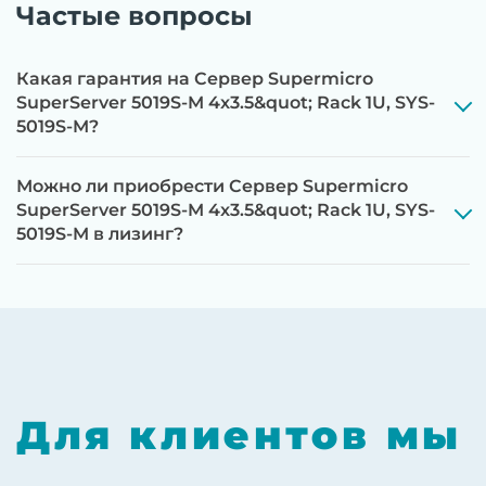
Частые вопросы
Какая гарантия на Сервер Supermicro
SuperServer 5019S-M 4x3.5&quot; Rack 1U, SYS-
5019S-M?
Можно ли приобрести Сервер Supermicro
SuperServer 5019S-M 4x3.5&quot; Rack 1U, SYS-
5019S-M в лизинг?
Этап 1:
Полная диагностика всех
компонентов на специализированном
оборудовании с проверкой памяти,
процессоров, материнской платы
Этап 2:
Обновление прошивок BIOS, RAID-
контроллеров, iLO/iDRAC и сетевых
Для клиентов мы
адаптеров до последних стабильных
версий