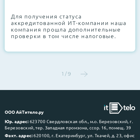
CMOS и вентиляторов при необходимости
Для получения статуса
Этап 4:
Стресс-тестирование под 100%
аккредитованной ИТ-компании наша
нагрузкой в течение 72 часов для
компания прошла дополнительные
проверки стабильности всех подсистем
проверки в том числе налоговые.
Этап 5:
Детальный фотоотчет внутреннего
состояния сервера и результаты всех
тестов отправляются вам перед отгрузкой
1 / 9
До 5 лет гарантии.
ООО АйТитело.ру
Юр. адрес:
623700 Свердловская обл., м.о. Березовский, г.
Березовский, тер. Западная промзона, ссор. 16, помещ. 39
Next Business Day (NBD)
Факт. адрес:
620100, г. Екатеринбург, ул. Ткачей, д. 23, офис