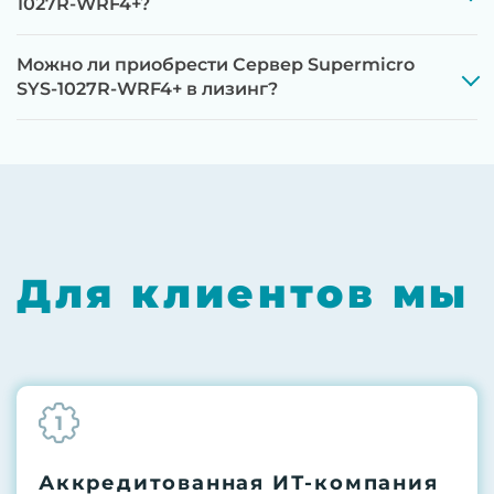
1027R-WRF4+?
Можно ли приобрести Сервер Supermicro
SYS-1027R-WRF4+ в лизинг?
Этап 1:
Полная диагностика всех
компонентов на специализированном
оборудовании с проверкой памяти,
процессоров, материнской платы
Для клиентов мы
Этап 2:
Обновление прошивок BIOS, RAID-
контроллеров, iLO/iDRAC и сетевых
адаптеров до последних стабильных
версий
1
Этап 3:
Бережная чистка от пыли
компрессором, замена
термоинтерфейсов, замена батареек
Аккредитованная ИТ-компания