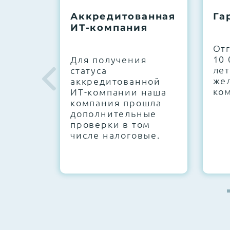
До 5 лет гарантии.
Аккредитованная
Га
ИТ-компания
Next Business Day (NBD)
От
10 
Для получения
лет
статуса
же
аккредитованной
ко
ИТ-компании наша
компания прошла
дополнительные
проверки в том
числе налоговые.