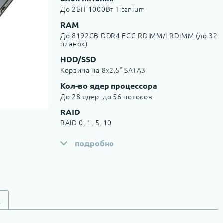
До 2БП 1000Вт Titanium
RAM
До 8192GB DDR4 ECC RDIMM/LRDIMM (до 32
планок)
HDD/SSD
Корзина на 8x2.5" SATA3
Кол-во ядер процессора
До 28 ядер, до 56 потоков
RAID
RAID 0, 1, 5, 10
подробно
и