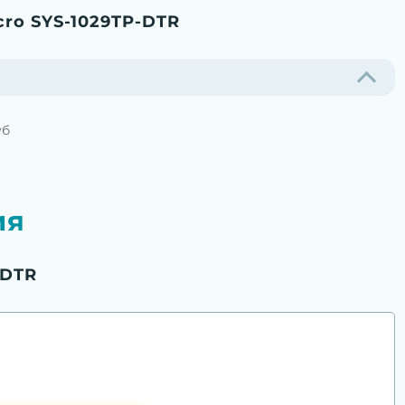
ro SYS-1029TP-DTR
уб
ия
-DTR