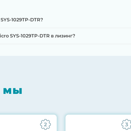
 SYS-1029TP-DTR?
cro SYS-1029TP-DTR в лизинг?
мпонентов на специализированном оборудовании с 
RAID-контроллеров, iLO/iDRAC и сетевых адаптеров
мпрессором, замена термоинтерфейсов, замена бат
 мы
0% нагрузкой в течение 72 часов для проверки стаб
ннего состояния сервера и результаты всех тестов 
2
3