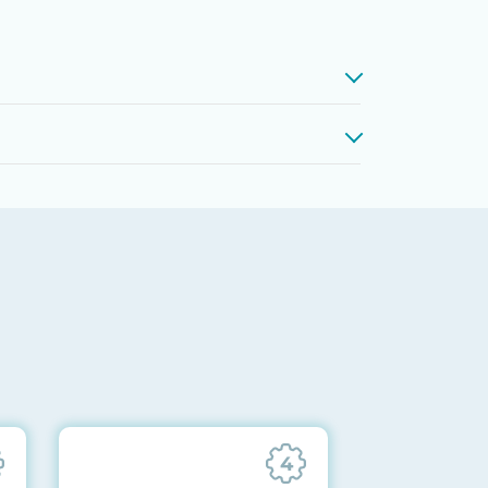
проверкой памяти, процессоров,
 до последних стабильных версий
ареек CMOS и вентиляторов при
ильности всех подсистем
отправляются вам перед отгрузкой
4