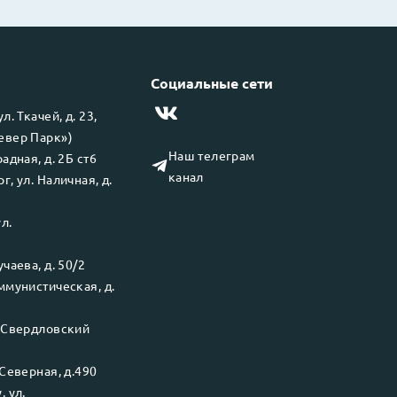
Социальные сети
 ул.
Ткачей, д. 23,
левер Парк»)
Наш телеграм
адная, д. 2Б ст6
канал
рг
, ул.
Наличная, д.
ул.
чаева, д. 50/2
ммунистическая, д.
.
Свердловский
Северная, д.490
у
, ул.