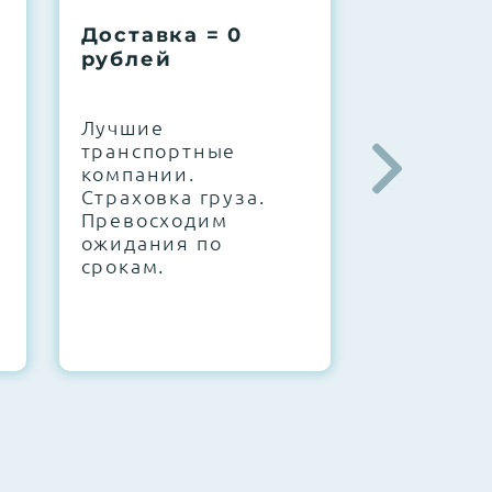
Доставка = 0
Соберем
рублей
вашу за
.
Лучшие
IT-архите
транспортные
штате. С
компании.
10000+
Страховка груза.
конфигур
Превосходим
Знаем, чт
ожидания по
работает.
срокам.