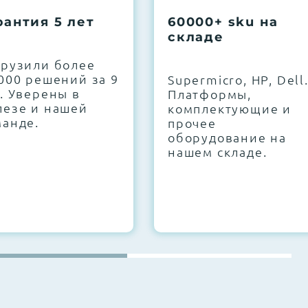
рантия 5 лет
60000+ sku на
складе
грузили более
000 решений за 9
Supermicro, HP, Dell
. Уверены в
Платформы,
лезе и нашей
комплектующие и
манде.
прочее
оборудование на
нашем складе.