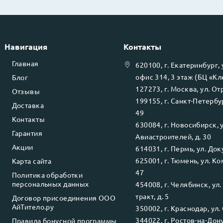
Навигация
Контакты
Главная
620100
, г.
Екатеринбург
,
офис 314, 3 этаж (БЦ «К
Блог
127273
, г.
Москва
, ул.
Отр
Отзывы
199155
, г.
Санкт-Петербу
Доставка
49
Контакты
630084
, г.
Новосибирск
, 
Гарантия
Авиастроителей, д. 30
Акции
614031
, г.
Пермь
, ул.
Доку
625001
, г.
Тюмень
, ул.
Ко
Карта сайта
47
Политика обработки
персональных данных
454008
, г.
Челябинск
, ул
тракт, д. 5
Договор присоединения ООО
АйТитело.ру
350002
, г.
Краснодар
, ул.
344022
, г.
Ростов-на-Дон
Правила бонусной программы