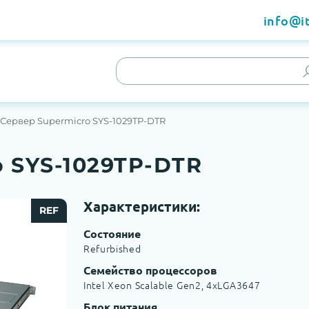
info@it
Сервер Supermicro SYS-1029TP-DTR
o SYS-1029TP-DTR
Характеристики:
REF
Состояние
Refurbished
Семейство процессоров
Intel Xeon Scalable Gen2, 4хLGA3647
Блок питания