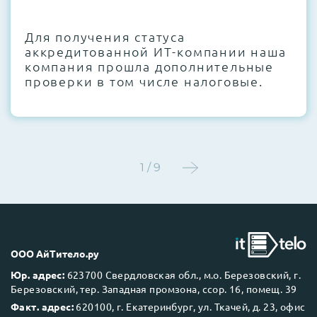
CMOS и вентиляторов при необходимости
Для получения статуса
Этап 4:
Стресс-тестирование под 100%
аккредитованной ИТ-компании наша
нагрузкой в течение 72 часов для
компания прошла дополнительные
проверки стабильности всех подсистем
проверки в том числе налоговые.
Этап 5:
Детальный фотоотчет внутреннего
состояния сервера и результаты всех
тестов отправляются вам перед отгрузкой
1 / 9
До 5 лет гарантии.
ООО АйТитело.ру
Юр. адрес:
623700 Свердловская обл., м.о. Березовский, г.
Березовский, тер. Западная промзона, ссор. 16, помещ. 39
Next Business Day (NBD)
Факт. адрес:
620100, г. Екатеринбург, ул. Ткачей, д. 23, офис