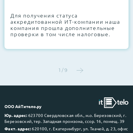
CMOS и вентиляторов при необходимости
Для получения статуса
Этап 4:
Стресс-тестирование под 100%
аккредитованной ИТ-компании наша
нагрузкой в течение 72 часов для
компания прошла дополнительные
проверки стабильности всех подсистем
проверки в том числе налоговые.
Этап 5:
Детальный фотоотчет внутреннего
состояния сервера и результаты всех
тестов отправляются вам перед отгрузкой
1 / 9
До 5 лет гарантии.
ООО АйТитело.ру
Юр. адрес:
623700 Свердловская обл., м.о. Березовский, г.
Березовский, тер. Западная промзона, ссор. 16, помещ. 39
Next Business Day (NBD)
Факт. адрес:
620100, г. Екатеринбург, ул. Ткачей, д. 23, офис