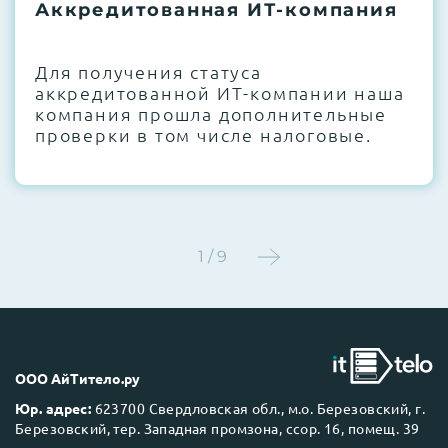
термоинтерфейсов, замена батареек
Аккредитованная ИТ-компания
CMOS и вентиляторов при необходимости
Для получения статуса
Этап 4:
Стресс-тестирование под 100%
аккредитованной ИТ-компании наша
нагрузкой в течение 72 часов для
компания прошла дополнительные
проверки стабильности всех подсистем
проверки в том числе налоговые.
Этап 5:
Детальный фотоотчет внутреннего
состояния сервера и результаты всех
тестов отправляются вам перед отгрузкой
1 / 9
До 5 лет гарантии.
ООО АйТитело.ру
Юр. адрес:
623700 Свердловская обл., м.о. Березовский, г.
Березовский, тер. Западная промзона, ссор. 16, помещ. 39
Next Business Day (NBD)