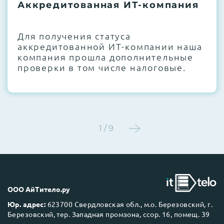
термоинтерфейсов, замена батареек
Аккредитованная ИТ-компания
CMOS и вентиляторов при необходимости
Для получения статуса
Этап 4:
Стресс-тестирование под 100%
аккредитованной ИТ-компании наша
нагрузкой в течение 72 часов для
компания прошла дополнительные
проверки стабильности всех подсистем
проверки в том числе налоговые.
Этап 5:
Детальный фотоотчет внутреннего
состояния сервера и результаты всех
тестов отправляются вам перед отгрузкой
1 / 9
До 5 лет гарантии.
ООО АйТитело.ру
Юр. адрес:
623700 Свердловская обл., м.о. Березовский, г.
Березовский, тер. Западная промзона, ссор. 16, помещ. 39
Next Business Day (NBD)