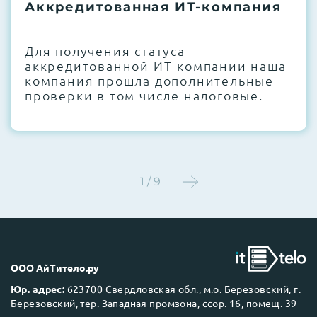
термоинтерфейсов, замена батареек
Аккредитованная ИТ-компания
CMOS и вентиляторов при необходимости
Для получения статуса
Этап 4:
Стресс-тестирование под 100%
аккредитованной ИТ-компании наша
нагрузкой в течение 72 часов для
компания прошла дополнительные
проверки стабильности всех подсистем
проверки в том числе налоговые.
Этап 5:
Детальный фотоотчет внутреннего
состояния сервера и результаты всех
тестов отправляются вам перед отгрузкой
1 / 9
До 5 лет гарантии.
ООО АйТитело.ру
Юр. адрес:
623700 Свердловская обл., м.о. Березовский, г.
Березовский, тер. Западная промзона, ссор. 16, помещ. 39
Next Business Day (NBD)