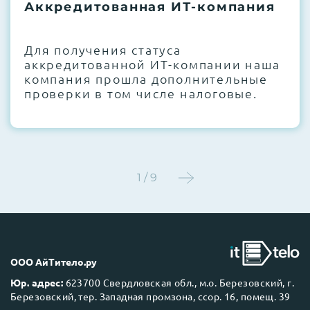
термоинтерфейсов, замена батареек
Аккредитованная ИТ-компания
CMOS и вентиляторов при необходимости
Для получения статуса
Этап 4:
Стресс-тестирование под 100%
аккредитованной ИТ-компании наша
нагрузкой в течение 72 часов для
компания прошла дополнительные
проверки стабильности всех подсистем
проверки в том числе налоговые.
Этап 5:
Детальный фотоотчет внутреннего
состояния сервера и результаты всех
тестов отправляются вам перед отгрузкой
1 / 9
До 5 лет гарантии.
ООО АйТитело.ру
Юр. адрес:
623700 Свердловская обл., м.о. Березовский, г.
Березовский, тер. Западная промзона, ссор. 16, помещ. 39
Next Business Day (NBD)