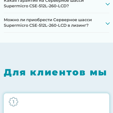
Какая гарантия на Серверное шасси
Supermicro CSE-512L-260-LCD?
Можно ли приобрести Серверное шасси
Supermicro CSE-512L-260-LCD в лизинг?
Этап 1:
Полная диагностика всех
компонентов на специализированном
оборудовании с проверкой памяти,
процессоров, материнской платы
Для клиентов мы
Этап 2:
Обновление прошивок BIOS, RAID-
контроллеров, iLO/iDRAC и сетевых
адаптеров до последних стабильных
версий
1
Этап 3:
Бережная чистка от пыли
компрессором, замена