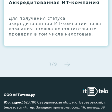
термоинтерфейсов, замена батареек
Аккредитованная ИТ-компания
CMOS и вентиляторов при необходимости
Для получения статуса
Этап 4:
Стресс-тестирование под 100%
аккредитованной ИТ-компании наша
нагрузкой в течение 72 часов для
компания прошла дополнительные
проверки стабильности всех подсистем
проверки в том числе налоговые.
Этап 5:
Детальный фотоотчет внутреннего
состояния сервера и результаты всех
тестов отправляются вам перед отгрузкой
1 / 9
До 5 лет гарантии.
ООО АйТитело.ру
Юр. адрес:
623700 Свердловская обл., м.о. Березовский, г.
Березовский, тер. Западная промзона, ссор. 16, помещ. 39
Next Business Day (NBD)