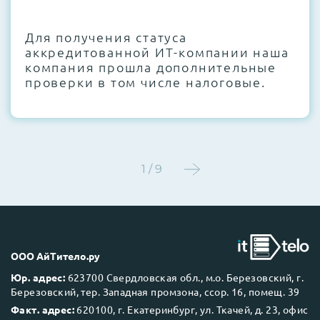
CMOS и вентиляторов при необходимости
Для получения статуса
Этап 4:
Стресс-тестирование под 100%
аккредитованной ИТ-компании наша
нагрузкой в течение 72 часов для
компания прошла дополнительные
проверки стабильности всех подсистем
проверки в том числе налоговые.
Этап 5:
Детальный фотоотчет внутреннего
состояния сервера и результаты всех
тестов отправляются вам перед отгрузкой
1 / 9
До 5 лет гарантии.
ООО АйТитело.ру
Юр. адрес:
623700 Свердловская обл., м.о. Березовский, г.
Березовский, тер. Западная промзона, ссор. 16, помещ. 39
Next Business Day (NBD)
Факт. адрес:
620100, г. Екатеринбург, ул. Ткачей, д. 23, офис