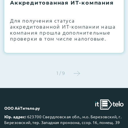
термоинтерфейсов, замена батареек
Аккредитованная ИТ-компания
CMOS и вентиляторов при необходимости
Для получения статуса
Этап 4:
Стресс-тестирование под 100%
аккредитованной ИТ-компании наша
нагрузкой в течение 72 часов для
компания прошла дополнительные
проверки стабильности всех подсистем
проверки в том числе налоговые.
Этап 5:
Детальный фотоотчет внутреннего
состояния сервера и результаты всех
тестов отправляются вам перед отгрузкой
1 / 9
До 5 лет гарантии.
ООО АйТитело.ру
Юр. адрес:
623700 Свердловская обл., м.о. Березовский, г.
Березовский, тер. Западная промзона, ссор. 16, помещ. 39
Next Business Day (NBD)