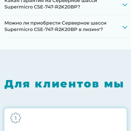
Какая гарантия на Серверное шасси
Supermicro CSE-747-R2K20BP?
Можно ли приобрести Серверное шасси
Supermicro CSE-747-R2K20BP в лизинг?
Этап 1:
Полная диагностика всех
компонентов на специализированном
оборудовании с проверкой памяти,
процессоров, материнской платы
Для клиентов мы
Этап 2:
Обновление прошивок BIOS, RAID-
контроллеров, iLO/iDRAC и сетевых
адаптеров до последних стабильных
версий
1
Этап 3:
Бережная чистка от пыли
компрессором, замена