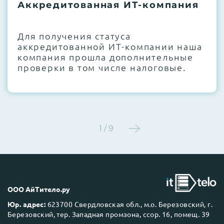
термоинтерфейсов, замена батареек
Аккредитованная ИТ-компания
CMOS и вентиляторов при необходимости
Для получения статуса
Этап 4:
Стресс-тестирование под 100%
аккредитованной ИТ-компании наша
нагрузкой в течение 72 часов для
компания прошла дополнительные
проверки стабильности всех подсистем
проверки в том числе налоговые.
Этап 5:
Детальный фотоотчет внутреннего
состояния сервера и результаты всех
тестов отправляются вам перед отгрузкой
1 / 9
До 5 лет гарантии.
ООО АйТитело.ру
Юр. адрес:
623700 Свердловская обл., м.о. Березовский, г.
Березовский, тер. Западная промзона, ссор. 16, помещ. 39
Next Business Day (NBD)