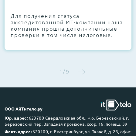
CMOS и вентиляторов при необходимости
Для получения статуса
Этап 4:
Стресс-тестирование под 100%
аккредитованной ИТ-компании наша
нагрузкой в течение 72 часов для
компания прошла дополнительные
проверки стабильности всех подсистем
проверки в том числе налоговые.
Этап 5:
Детальный фотоотчет внутреннего
состояния сервера и результаты всех
тестов отправляются вам перед отгрузкой
1 / 9
До 5 лет гарантии.
ООО АйТитело.ру
Юр. адрес:
623700 Свердловская обл., м.о. Березовский, г.
Березовский, тер. Западная промзона, ссор. 16, помещ. 39
Next Business Day (NBD)
Факт. адрес:
620100, г. Екатеринбург, ул. Ткачей, д. 23, офис