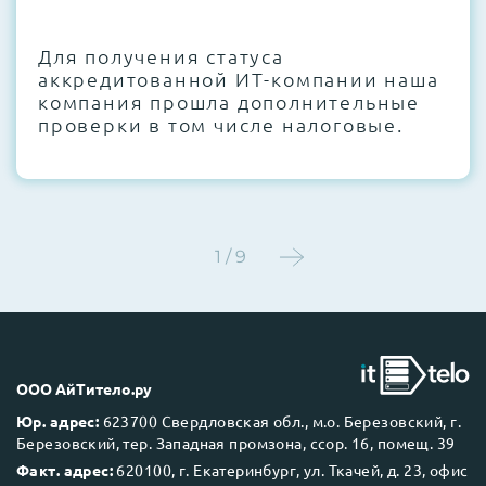
CMOS и вентиляторов при необходимости
Для получения статуса
Этап 4:
Стресс-тестирование под 100%
аккредитованной ИТ-компании наша
нагрузкой в течение 72 часов для
компания прошла дополнительные
проверки стабильности всех подсистем
проверки в том числе налоговые.
Этап 5:
Детальный фотоотчет внутреннего
состояния сервера и результаты всех
тестов отправляются вам перед отгрузкой
1 / 9
До 5 лет гарантии.
ООО АйТитело.ру
Юр. адрес:
623700 Свердловская обл., м.о. Березовский, г.
Березовский, тер. Западная промзона, ссор. 16, помещ. 39
Next Business Day (NBD)
Факт. адрес:
620100, г. Екатеринбург, ул. Ткачей, д. 23, офис