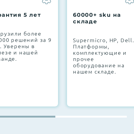
рантия 5 лет
60000+ sku на
складе
грузили более
000 решений за 9
Supermicro, HP, Dell
. Уверены в
Платформы,
лезе и нашей
комплектующие и
манде.
прочее
оборудование на
нашем складе.