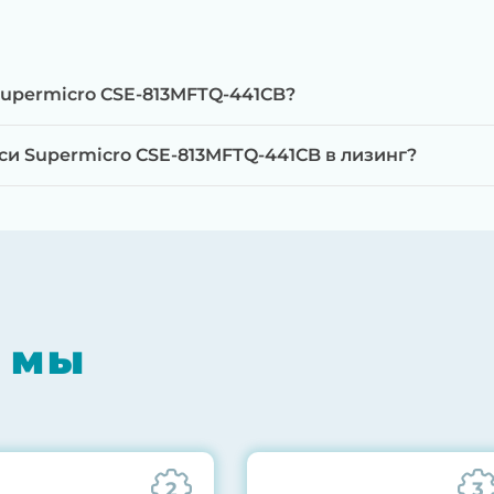
Supermicro CSE-813MFTQ-441CB?
и Supermicro CSE-813MFTQ-441CB в лизинг?
мпонентов на специализированном оборудовании с 
RAID-контроллеров, iLO/iDRAC и сетевых адаптеров
мпрессором, замена термоинтерфейсов, замена бат
 мы
0% нагрузкой в течение 72 часов для проверки стаб
ннего состояния сервера и результаты всех тестов 
2
3