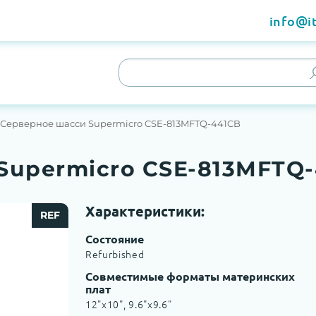
info@it
Серверное шасси Supermicro CSE-813MFTQ-441CB
Supermicro CSE-813MFTQ
Характеристики:
REF
Состояние
Refurbished
Совместимые форматы материнских
плат
12"x10", 9.6"x9.6"