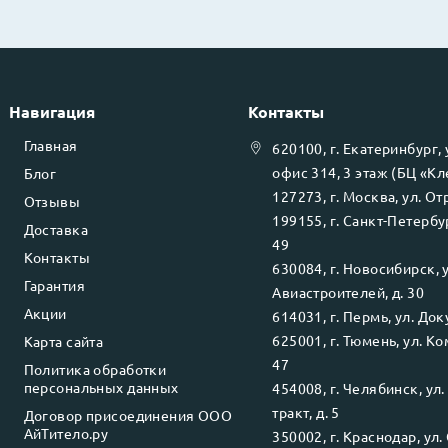
Навигация
Контакты
Главная
620100
, г.
Екатеринбург
,
офис 314, 3 этаж (БЦ «К
Блог
127273
, г.
Москва
, ул.
Отр
Отзывы
199155
, г.
Санкт-Петербу
Доставка
49
Контакты
630084
, г.
Новосибирск
, 
Гарантия
Авиастроителей, д. 30
Акции
614031
, г.
Пермь
, ул.
Доку
625001
, г.
Тюмень
, ул.
Ко
Карта сайта
47
Политика обработки
персональных данных
454008
, г.
Челябинск
, ул
тракт, д. 5
Договор присоединения ООО
АйТитело.ру
350002
, г.
Краснодар
, ул.