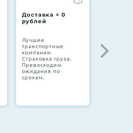
Доставка = 0
Соберем
рублей
вашу за
.
Лучшие
IT-архите
транспортные
штате. С
компании.
10000+
Страховка груза.
конфигур
Превосходим
Знаем, чт
ожидания по
работает.
срокам.