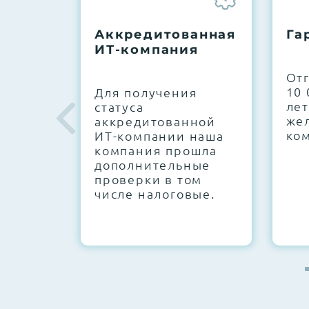
До 5 лет гарантии.
Аккредитованная
Га
ИТ-компания
Next Business Day (NBD)
От
10 
Для получения
лет
статуса
же
аккредитованной
ко
ИТ-компании наша
компания прошла
дополнительные
проверки в том
числе налоговые.