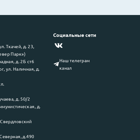
Социальные сети
 ул.
Ткачей, д. 23,
левер Парк»)
Наш телеграм
адная, д. 2Б ст6
канал
рг
, ул.
Наличная, д.
ул.
чаева, д. 50/2
ммунистическая, д.
.
Свердловский
Северная, д.490