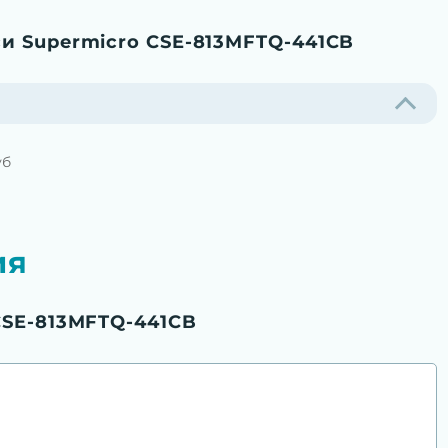
и Supermicro CSE-813MFTQ-441CB
уб
ия
CSE-813MFTQ-441CB